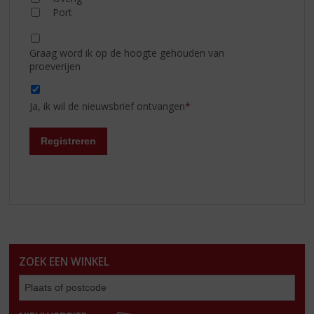
Port
Graag word ik op de hoogte gehouden van
proeverijen
Ja, ik wil de nieuwsbrief ontvangen
*
Registreren
ZOEK EEN WINKEL
Zoe
een
win