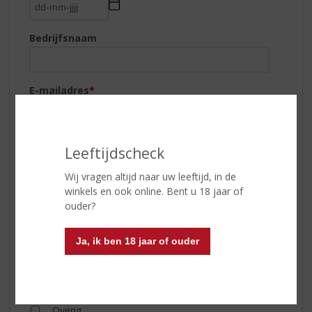
Bedrijfsnaam
E-mailadres
*
Uw favoriete drankjes ?
*
Leeftijdscheck
(Speciaal) Bier
Rum
Wij vragen altijd naar uw leeftijd, in de
Champagne
winkels en ook online. Bent u 18 jaar of
Sherry
ouder?
Cocktails
Vodka
Cognac
Ja, ik ben 18 jaar of ouder
Whisky
Jenever
Wijn
Likeuren
Overig