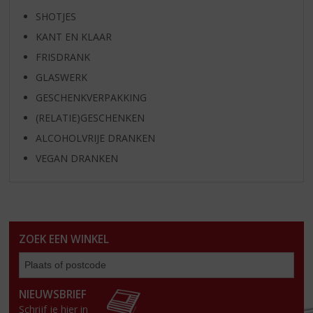
SHOTJES
KANT EN KLAAR
FRISDRANK
GLASWERK
GESCHENKVERPAKKING
(RELATIE)GESCHENKEN
ALCOHOLVRIJE DRANKEN
VEGAN DRANKEN
ZOEK EEN WINKEL
Zoe
een
win
NIEUWSBRIEF
Schrijf je hier in