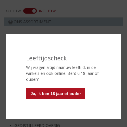
EXCL. BTW
INCL. BTW
ONS ASSORTIMENT
AANBIEDINGEN
WIJN VAN DE MAAND
WHISKY VAN DE MAAND
Leeftijdscheck
RUM VAN DE MAAND
Wij vragen altijd naar uw leeftijd, in de
BIER VAN DE MAAND
winkels en ook online. Bent u 18 jaar of
SPIRIT VAN DE MAAND
ouder?
EXCLUSIEF TOPSLIJTER
WIJN
Ja, ik ben 18 jaar of ouder
WHISKY
BIER
APERITIEF
GEDISTILLEERD OVERIG