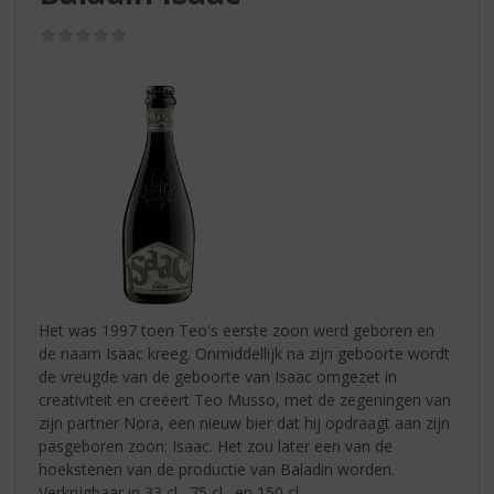
S
p
(0,0
r
/
5)
i
n
g
n
a
a
r
d
e
n
a
v
Het was 1997 toen Teo's eerste zoon werd geboren en
i
de naam Isaac kreeg. Onmiddellijk na zijn geboorte wordt
g
de vreugde van de geboorte van Isaac omgezet in
a
creativiteit en creëert Teo Musso, met de zegeningen van
t
zijn partner Nora, een nieuw bier dat hij opdraagt aan zijn
i
pasgeboren zoon: Isaac. Het zou later een van de
e
hoekstenen van de productie van Baladin worden.
Verkrijgbaar in 33 cl., 75 cl., en 150 cl.