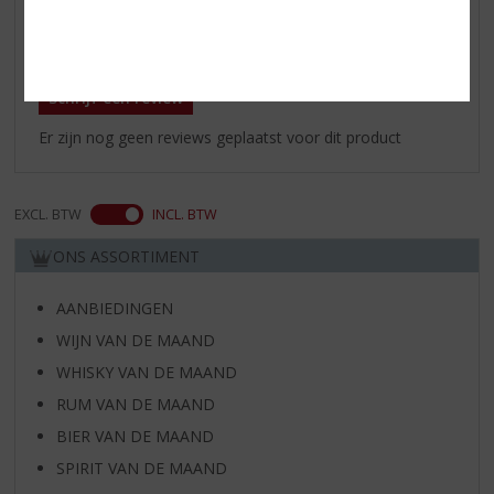
Reviews
Schrijf een review
Er zijn nog geen reviews geplaatst voor dit product
EXCL. BTW
INCL. BTW
ONS ASSORTIMENT
AANBIEDINGEN
WIJN VAN DE MAAND
WHISKY VAN DE MAAND
RUM VAN DE MAAND
BIER VAN DE MAAND
SPIRIT VAN DE MAAND