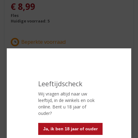
€
8,99
Fles
Huidige voorraad: 5
ETIKETINFORMATIE
Leeftijdscheck
Land van Herkomst
Italië
Inhoud
75 CL
Wij vragen altijd naar uw
leeftijd, in de winkels en ook
Alcoholpercentage
5% vol
online. Bent u 18 jaar of
ouder?
Wijn-spijs
Aperitief, wit vlees, vegetarische
gerechten, vis, zachte kazen zoals
mozzarella.
Ja, ik ben 18 jaar of ouder