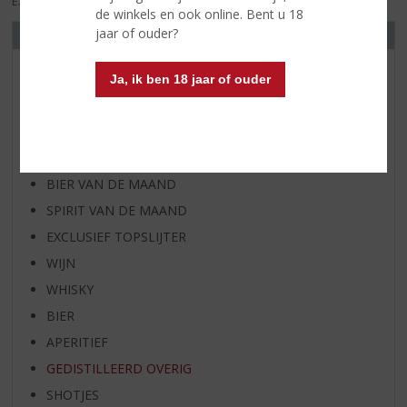
EXCL. BTW
INCL. BTW
de winkels en ook online. Bent u 18
jaar of ouder?
ONS ASSORTIMENT
AANBIEDINGEN
Ja, ik ben 18 jaar of ouder
WIJN VAN DE MAAND
WHISKY VAN DE MAAND
RUM VAN DE MAAND
BIER VAN DE MAAND
SPIRIT VAN DE MAAND
EXCLUSIEF TOPSLIJTER
WIJN
WHISKY
BIER
APERITIEF
GEDISTILLEERD OVERIG
SHOTJES