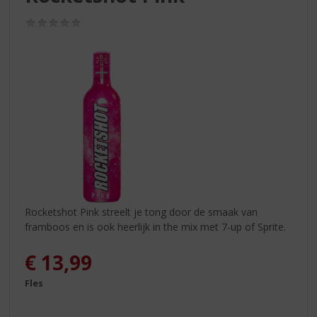
S
p
(0,0
r
/
5)
i
n
g
n
a
a
r
d
e
n
a
v
Rocketshot Pink streelt je tong door de smaak van
i
framboos en is ook heerlijk in the mix met 7-up of Sprite.
g
a
€
13,99
t
i
Fles
e