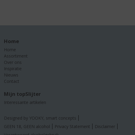
Home
Home
Assortiment
Over ons
Inspiratie
Nieuws
Contact
Mijn topSlijter
Interessante artikelen
Designed by YOOKY, smart concepts
GEEN 18, GEEN alcohol
Privacy Statement
Disclaimer
Verantwoord alcoholgebruik