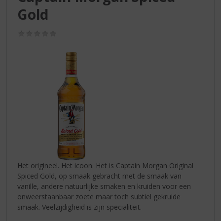
S
Gold
p
r
i
(0,0
/
n
5)
g
n
a
a
r
d
e
n
a
v
i
Het origineel. Het icoon. Het is Captain Morgan Original
g
Spiced Gold, op smaak gebracht met de smaak van
a
vanille, andere natuurlijke smaken en kruiden voor een
t
onweerstaanbaar zoete maar toch subtiel gekruide
i
smaak. Veelzijdigheid is zijn specialiteit.
e