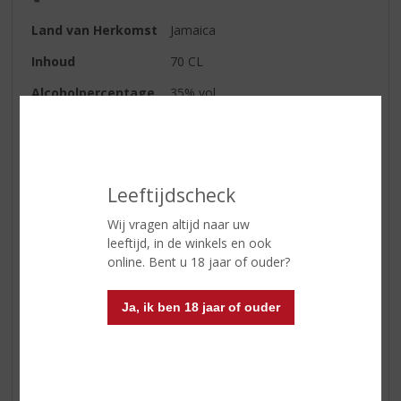
Land van Herkomst
Jamaica
Inhoud
70 CL
Alcoholpercentage
35% vol
Kleur
goudkleurig, amber
Geur
zachte kruiden en natuurlijke
aroma's
Leeftijdscheck
Smaak
kruidige rum, met een zachte
vanille smaak
Wij vragen altijd naar uw
leeftijd, in de winkels en ook
Afdronk
zacht, met hinten van vanille.
online. Bent u 18 jaar of ouder?
Ja, ik ben 18 jaar of ouder
Reviews
Schrijf een review
Er zijn nog geen reviews geplaatst voor dit product