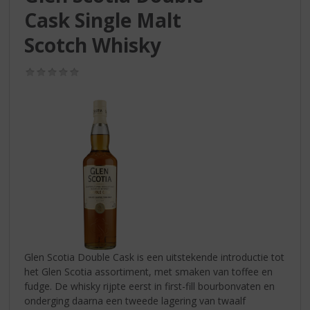
S
Cask Single Malt
p
r
Scotch Whisky
i
n
(0,0
g
/
n
5)
a
a
r
d
e
n
a
v
i
g
a
Glen Scotia Double Cask is een uitstekende introductie tot
t
het Glen Scotia assortiment, met smaken van toffee en
i
fudge. De whisky rijpte eerst in first-fill bourbonvaten en
e
onderging daarna een tweede lagering van twaalf