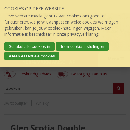
Sla
COOKIES OP DEZE WEBSITE
links
over
Deze website maakt gebruik van cookies om goed te
S
functioneren. Als je wilt aanpassen welke cookies we mogen
p
gebruiken, kan je jouw cookie-instellingen wijzigen. Meer
r
informatie is beschikbaar in onze
privacyverklaring
.
i
n
Schakel alle cookies in
Toon cookie-instellingen
g
úw topSlijter
Alleen essentiële cookies
n
Menu
100% VAKMANSCHAP
a
a
Deskundig advies
Bezorging aan huis
r
d
ASSORTIMENT
e
Zoeke
i
n
úw topSlijter
Whisky
h
o
u
d
Glen Scotia Double