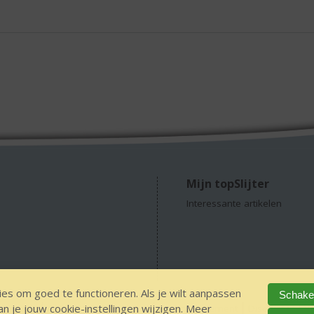
/
5)
Mijn topSlijter
Interessante artikelen
es om goed te functioneren. Als je wilt aanpassen
Schakel
 je jouw cookie-instellingen wijzigen. Meer
concepts
GEEN 18, GEEN alcohol
Privacy Statement
Disclaimer
V