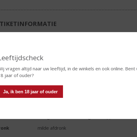
TIKETINFORMATIE
d van Herkomst
Frankrijk
ivensoort
Grenache
Leeftijdscheck
oud
75 CL
ij vragen altijd naar uw leeftijd, in de winkels en ook online. Bent 
oholpercentage
12.5% vol
8 jaar of ouder?
t wijn
Rosé
Ja, ik ben 18 jaar of ouder
r
heldere bleekrose kleur
r
expressieve geuren van besjes en rozenblaad
ak
fruitige volle smaak van granaatappels, kersen
ronk
milde afdronk