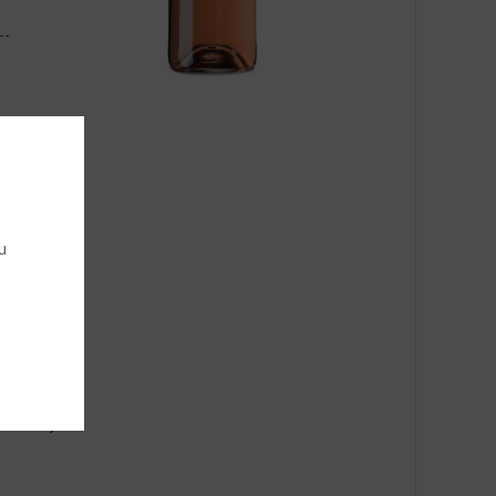
u
jes
 en besjes