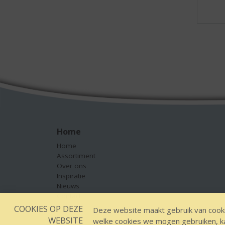
Home
Home
Assortiment
Over ons
Inspiratie
Nieuws
Contact
COOKIES OP DEZE
Deze website maakt gebruik van cooki
WEBSITE
welke cookies we mogen gebruiken, kan
Designed by YOOKY, smart 