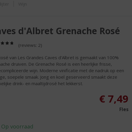
ORTIMENT
ijter
Wijn
ves d'Albret Grenache Rosé
(4,8
(reviews: 2)
/
5)
osé van Les Grandes Caves d’Albret is gemaakt van 100%
ache druiven. De Grenache Rosé is een heerlijke frisse,
compliceerde wijn. Moderne vinificatie met de nadruk op een
tige, soepele smaak. Jong en koel geserveerd smaakt deze
elijke drink- en maaltijdrosé het lekkerst.
€
7,49
Fles