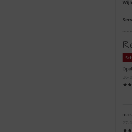
Wijn
Serv
R
Sch
Opal
26-
maik
27-