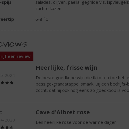
-spijs
salades, olijven, paella, gegrilde vis, kipvleugel
zachte kazen
eertip
6-8 °C
eviews
rijf een review
Heerlijke, frisse wijn
05-2024
De beste goedkope wijn die ik tot nu toe heb e
(5,0
bessige-granaatappel smaak. Bij een bedrijfs-
/
zocht, dat hij ook nog eens zo goedkoop is voo
5)
Cave d'Albret rose
e
04-2020
Een heerlijke rosé voor de warme dagen.
(4,5