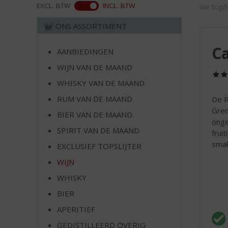
d
ASS
EXCL. BTW
INCL. BTW
úw topSl
S
p
ONS ASSORTIMENT
r
i
Ca
AANBIEDINGEN
n
WIJN VAN DE MAAND
g
n
WHISKY VAN DE MAAND
a
RUM VAN DE MAAND
De R
a
Gren
r
BIER VAN DE MAAND
onge
d
SPIRIT VAN DE MAAND
frui
e
smak
EXCLUSIEF TOPSLIJTER
n
a
WIJN
v
WHISKY
i
g
BIER
a
APERITIEF
t
GEDISTILLEERD OVERIG
i