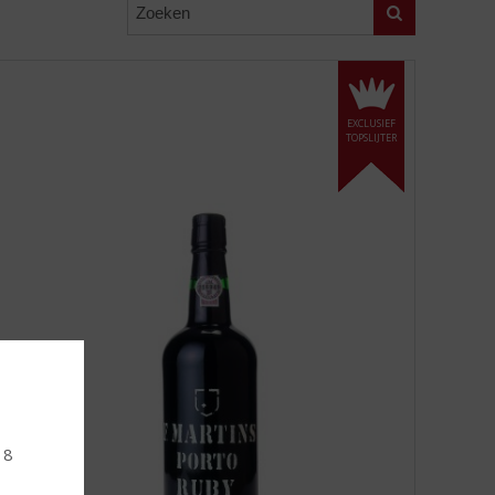
Zoeken
EXCLUSIEF
TOPSLIJTER
18