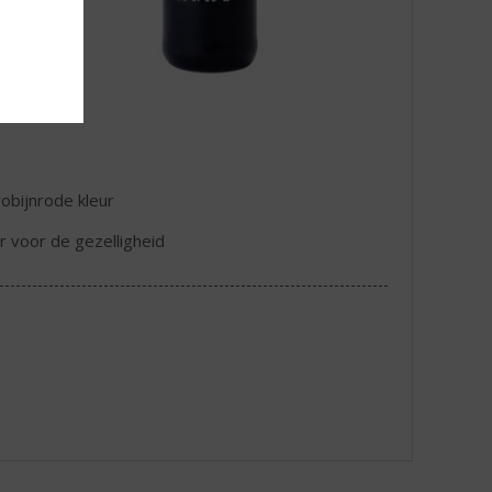
robijnrode kleur
r voor de gezelligheid