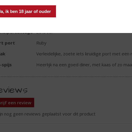
d van Herkomst
Portugal
Ja, ik ben 18 jaar of ouder
oud
75 CL
oholpercentage
20% vol
rt port
Ruby
ak
Verleidelijke, zoete iets kruidige port met een 
-spijs
Heerlijk na een goed diner, met kaas of zo maa
eviews
rijf een review
ijn nog geen reviews geplaatst voor dit product