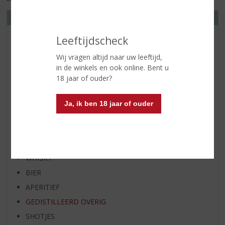
ONS ASSORTIMENT
Leeftijdscheck
AANBIEDINGEN
WIJN VAN DE MAAND
Wij vragen altijd naar uw leeftijd,
in de winkels en ook online. Bent u
WHISKY VAN DE MAAND
18 jaar of ouder?
RUM VAN DE MAAND
BIER VAN DE MAAND
Ja, ik ben 18 jaar of ouder
SPIRIT VAN DE MAAND
EXCLUSIEF TOPSLIJTER
WIJN
WHISKY
BIER
APERITIEF
GEDISTILLEERD OVERIG
SHOTJES