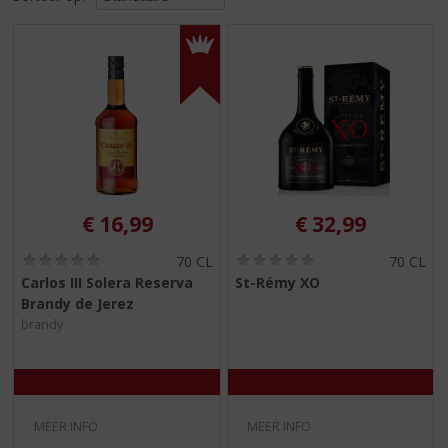
S
p
r
i
n
g
n
a
a
r
d
€
16,99
€
32,99
e
n
(
(
70 CL
70 CL
0
0
a
Carlos III Solera Reserva
St-Rémy XO
,
,
v
Brandy de Jerez
0
0
i
/
/
brandy
g
5
5
)
)
a
t
i
e
MEER INFO
MEER INFO