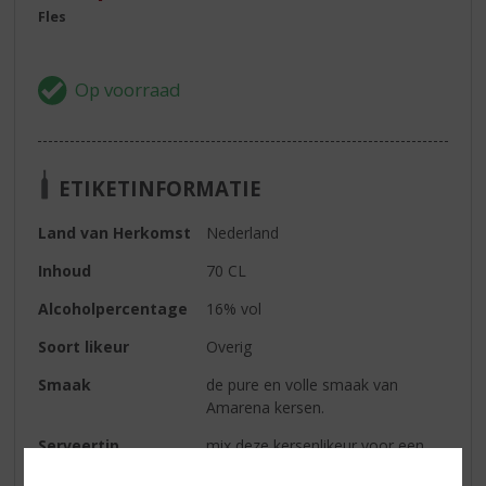
Fles
ETIKETINFORMATIE
Land van Herkomst
Nederland
Inhoud
70 CL
Alcoholpercentage
16% vol
Soort likeur
Overig
Smaak
de pure en volle smaak van
Amarena kersen.
Serveertip
mix deze kersenlikeur voor een
Cola Cherry!