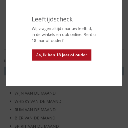
Reviews
Leeftijdscheck
Wij vragen altijd naar uw leeftijd,
Schrijf een review
in de winkels en ook online. Bent u
Er zijn nog geen reviews geplaatst voor dit product
18 jaar of ouder?
Ja, ik ben 18 jaar of ouder
EXCL. BTW
INCL. BTW
ONS ASSORTIMENT
AANBIEDINGEN
WIJN VAN DE MAAND
WHISKY VAN DE MAAND
RUM VAN DE MAAND
BIER VAN DE MAAND
SPIRIT VAN DE MAAND