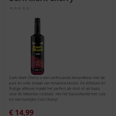
S
p
(0,0
r
/
5)
i
n
g
n
a
a
r
d
e
n
a
v
Dark Mark Cherry is een verfrissende kersenlikeur met de
i
pure en volle smaak van Amarena kersen. De lichtzure en
g
fruitige afdronk maakt het perfect als shot of als basis
a
voor de lekkerste cocktails. Mix het bijvoorbeeld met cola
t
tot een heerlijke Cola Cherry!
i
e
€
14,99