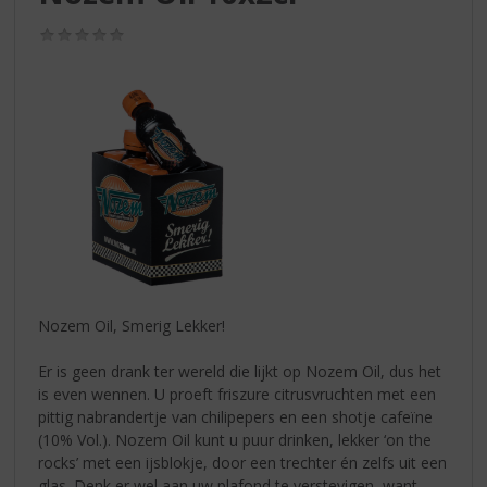
S
p
(0,0
r
/
5)
i
n
g
n
a
a
r
d
e
n
a
v
Nozem Oil, Smerig Lekker!
i
g
Er is geen drank ter wereld die lijkt op Nozem Oil, dus het
a
is even wennen. U proeft friszure citrusvruchten met een
t
pittig nabrandertje van chilipepers en een shotje cafeïne
i
(10% Vol.). Nozem Oil kunt u puur drinken, lekker ‘on the
e
rocks’ met een ijsblokje, door een trechter én zelfs uit een
glas. Denk er wel aan uw plafond te verstevigen, want