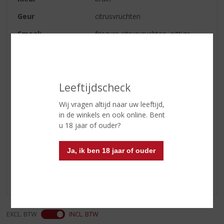
Geur
citrusvruchten
Smaak
friszure citrusvruchten, pittige
chili, een shotje cafeïne en een
vleugje alcohol
Afdronk
kort als een shotje
Leeftijdscheck
Serveertip
Puur, ‘on the rocks’ of mix met
een frisdrank naar keuze
Wij vragen altijd naar uw leeftijd,
in de winkels en ook online. Bent
u 18 jaar of ouder?
Reviews
Ja, ik ben 18 jaar of ouder
Schrijf een review
Er zijn nog geen reviews geplaatst voor dit product
EXCL. BTW
INCL. BTW