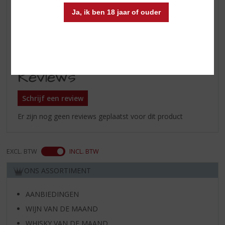
Ja, ik ben 18 jaar of ouder
Afdronk
zacht mondgevoel, stroperig en
tranende viscositeit; een tikkeltje
boozy en pittig
Reviews
Schrijf een review
Er zijn nog geen reviews geplaatst voor dit product
EXCL. BTW
INCL. BTW
ONS ASSORTIMENT
AANBIEDINGEN
WIJN VAN DE MAAND
WHISKY VAN DE MAAND