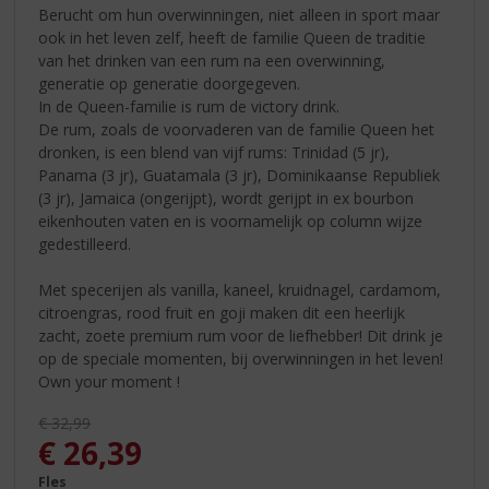
Berucht om hun overwinningen, niet alleen in sport maar
ook in het leven zelf, heeft de familie Queen de traditie
van het drinken van een rum na een overwinning,
generatie op generatie doorgegeven.
In de Queen-familie is rum de victory drink.
De rum, zoals de voorvaderen van de familie Queen het
dronken, is een blend van vijf rums: Trinidad (5 jr),
Panama (3 jr), Guatamala (3 jr), Dominikaanse Republiek
(3 jr), Jamaica (ongerijpt), wordt gerijpt in ex bourbon
eikenhouten vaten en is voornamelijk op column wijze
gedestilleerd.
Met specerijen als vanilla, kaneel, kruidnagel, cardamom,
citroengras, rood fruit en goji maken dit een heerlijk
zacht, zoete premium rum voor de liefhebber! Dit drink je
op de speciale momenten, bij overwinningen in het leven!
Own your moment !
Originele prijs was:
€
32,99
, Huidige prijs is:
€
26,39
Fles