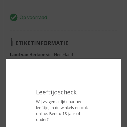
ETIKETINFORMATIE
Land van Herkomst
Nederland
Inhoud
50 CL
Alcoholpercentage
40% vol
Soort rum
Bruin
Leeftijdscheck
Kleur
luxueuze donkergoude kleur
Wij vragen altijd naar uw
Geur
rijk, volzoet kruidig aroma met
leeftijd, in de winkels en ook
tinten van vanille, kaneel,
online. Bent u 18 jaar of
kruidnagel en rood fruit
ouder?
Smaak
rijk, vol en complex