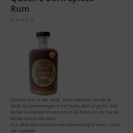
S
Rum
p
r
i
(0,0
/
n
5)
g
n
a
a
r
d
e
n
a
v
i
Queen’s Rum is een zacht, zoete donkere rum die je
g
drinkt bij overwinningen in het leven, klein of groot, met
a
familie & vrienden en een rum in de hand; net als hoe de
t
familie Queen dat deed.
i
Er is altijd een reden om een overwinning te vieren. Claim
e
dat moment!