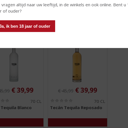
 vragen altijd naar uw leeftijd, in de winkels en ook online. Bent u
ar of ouder?
 INFO
MEER INFO
MEER 
Ja, ik ben 18 jaar of ouder
iginele prijs was:
Originele prijs was:
, Huidige prijs is:
, Huidige prijs is:
€
39,99
€
39,99
45,99
€
45,99
(
(
70 CL
70 CL
0
0
Tequila Blanco
Tecán Tequila Reposado
,
,
0
0
/
/
5
5
)
)