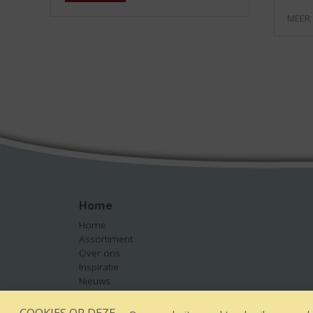
MEER
Home
Home
Assortiment
Over ons
Inspiratie
Nieuws
Contact
COOKIES OP DEZE