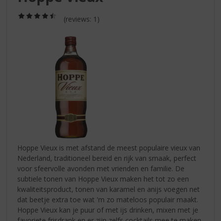
S
p
(4,5
(reviews: 1)
r
/
5)
i
n
g
n
a
a
r
d
e
n
a
v
Hoppe Vieux is met afstand de meest populaire vieux van
i
Nederland, traditioneel bereid en rijk van smaak, perfect
g
voor sfeervolle avonden met vrienden en familie. De
a
subtiele tonen van Hoppe Vieux maken het tot zo een
t
kwaliteitsproduct, tonen van karamel en anijs voegen net
i
dat beetje extra toe wat 'm zo mateloos populair maakt.
e
Hoppe Vieux kan je puur of met ijs drinken, mixen met je
favoriete frisdrank en er zijn zelfs cocktails mee te maken.