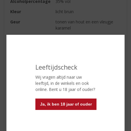
Alcoholpercentage
35% vol
Kleur
licht bruin
Geur
tonen van hout en een vleugje
karamel
Smaak
volle smaak, iets houtrijping
Afdronk
zeer zachte afdronk.
Leeftijdscheck
Reviews
Wij vragen altijd naar uw
leeftijd, in de winkels en ook
Schrijf een review
online. Bent u 18 jaar of ouder?
H. van den Berg
26-01-2022
Ja, ik ben 18 jaar of ouder
(4,5
/
5)
Hoppe vieux