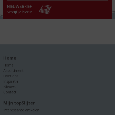
win
NIEUWSBRIEF
Schrijf je hier in
Home
Home
Assortiment
Over ons
Inspiratie
Nieuws
Contact
Mijn topSlijter
Interessante artikelen