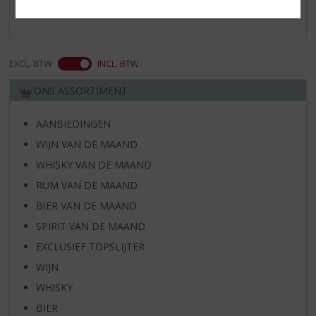
Zachte afdronk zeer smakelijk
EXCL. BTW
INCL. BTW
ONS ASSORTIMENT
AANBIEDINGEN
WIJN VAN DE MAAND
WHISKY VAN DE MAAND
RUM VAN DE MAAND
BIER VAN DE MAAND
SPIRIT VAN DE MAAND
EXCLUSIEF TOPSLIJTER
WIJN
WHISKY
BIER