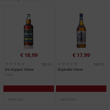
S
p
r
i
n
g
n
a
a
r
d
€
18,99
€
17,99
e
n
(
(
100 CL
100 CL
0
0
a
De Kuyper Vieux
Dujardin Vieux
,
,
v
Vieux
0
0
i
/
/
g
5
5
)
)
a
t
i
MEER INFO
MEER INFO
e