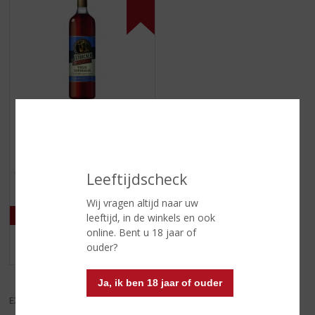
€
15,99
(
100 CL
0
Stoocker Vieux
,
Vieux
Leeftijdscheck
0
/
5
Wij vragen altijd naar uw
)
leeftijd, in de winkels en ook
online. Bent u 18 jaar of
ouder?
MEER INFO
Ja, ik ben 18 jaar of ouder
EXCL. BTW
INCL. BTW