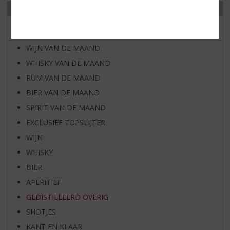
ONS ASSORTIMENT
AANBIEDINGEN
WIJN VAN DE MAAND
WHISKY VAN DE MAAND
RUM VAN DE MAAND
BIER VAN DE MAAND
SPIRIT VAN DE MAAND
EXCLUSIEF TOPSLIJTER
WIJN
WHISKY
BIER
APERITIEF
GEDISTILLEERD OVERIG
SHOTJES
KANT EN KLAAR