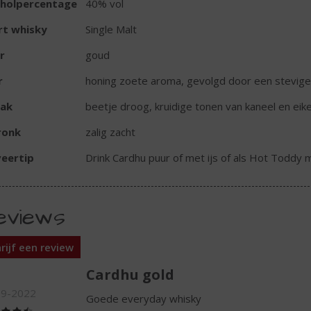
oholpercentage
40% vol
rt whisky
Single Malt
r
goud
r
honing zoete aroma, gevolgd door een stevige
ak
beetje droog, kruidige tonen van kaneel en eik
ronk
zalig zacht
eertip
Drink Cardhu puur of met ijs of als Hot Toddy 
eviews
rijf een review
Cardhu gold
09-2022
Goede everyday whisky
(4,5