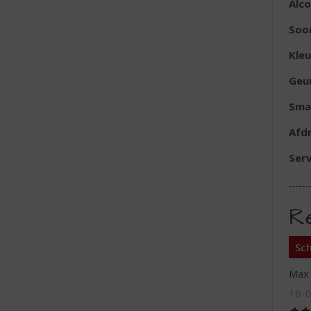
Alc
Soo
Kleu
Geu
Sma
Afd
Serv
R
Sch
Max
16-