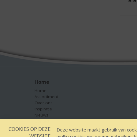
Home
Home
Assortiment
Over ons
Inspiratie
Nieuws
Contact
COOKIES OP DEZE
Deze website maakt gebruik van cooki
WEBSITE
welke cookies we mogen gebruiken, kan
Designed by YOOKY, smart 