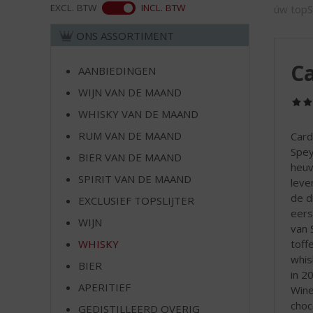
d
ASS
EXCL. BTW
INCL. BTW
úw topSl
S
p
ONS ASSORTIMENT
r
i
Ca
AANBIEDINGEN
n
WIJN VAN DE MAAND
g
n
WHISKY VAN DE MAAND
a
RUM VAN DE MAAND
Card
a
Spey
r
BIER VAN DE MAAND
heuv
d
SPIRIT VAN DE MAAND
leve
e
de d
EXCLUSIEF TOPSLIJTER
n
eers
a
WIJN
van 
v
toff
WHISKY
i
whis
g
BIER
in 2
a
APERITIEF
Wine
t
choc
GEDISTILLEERD OVERIG
i