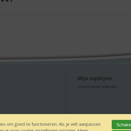
/
5)
Mijn topSlijter
Interessante artikelen
es om goed te functioneren. Als je wilt aanpassen
Schakel
 je jouw cookie-instellingen wijzigen. Meer
concepts
GEEN 18, GEEN alcohol
Privacy Statement
Disclaimer
V