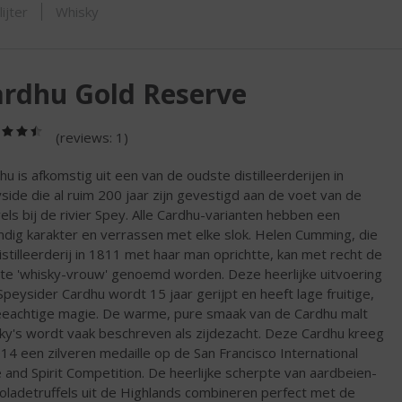
ORTIMENT
ijter
Whisky
rdhu Gold Reserve
(4,5
(reviews: 1)
/
5)
hu is afkomstig uit een van de oudste distilleerderijen in
side die al ruim 200 jaar zijn gevestigd aan de voet van de
els bij de rivier Spey. Alle Cardhu-varianten hebben een
ndig karakter en verrassen met elke slok. Helen Cumming, die
istilleerderij in 1811 met haar man oprichtte, kan met recht de
te 'whisky-vrouw' genoemd worden. Deze heerlijke uitvoering
Speysider Cardhu wordt 15 jaar gerijpt en heeft lage fruitige,
eeachtige magie. De warme, pure smaak van de Cardhu malt
ky's wordt vaak beschreven als zijdezacht. Deze Cardhu kreeg
014 een zilveren medaille op de San Francisco International
 and Spirit Competition. De heerlijke scherpte van aardbeien-
oladetruffels uit de Highlands combineren perfect met de