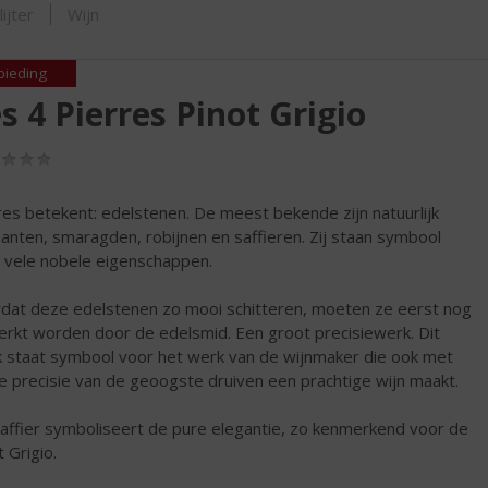
ORTIMENT
ijter
Wijn
bieding
s 4 Pierres Pinot Grigio
(0,0
/
5)
res betekent: edelstenen. De meest bekende zijn natuurlijk
anten, smaragden, robijnen en saffieren. Zij staan symbool
 vele nobele eigenschappen.
dat deze edelstenen zo mooi schitteren, moeten ze eerst nog
rkt worden door de edelsmid. Een groot precisiewerk. Dit
 staat symbool voor het werk van de wijnmaker die ook met
e precisie van de geoogste druiven een prachtige wijn maakt.
affier symboliseert de pure elegantie, zo kenmerkend voor de
 Grigio.