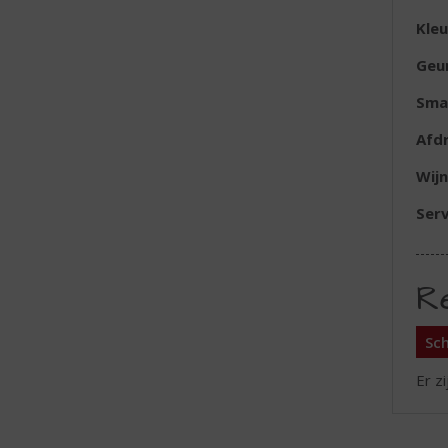
Kleu
Geu
Sma
Afd
Wijn
Serv
R
Sch
Er z