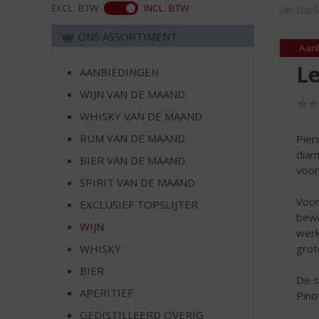
d
ASS
EXCL. BTW
INCL. BTW
úw topSl
S
p
ONS ASSORTIMENT
r
Aan
i
Le
AANBIEDINGEN
n
WIJN VAN DE MAAND
g
n
WHISKY VAN DE MAAND
a
RUM VAN DE MAAND
Pier
a
diam
r
BIER VAN DE MAAND
voor
d
SPIRIT VAN DE MAAND
e
Voor
EXCLUSIEF TOPSLIJTER
n
bewe
a
WIJN
werk
v
grot
WHISKY
i
g
BIER
De s
a
APERITIEF
Pinot
t
GEDISTILLEERD OVERIG
i