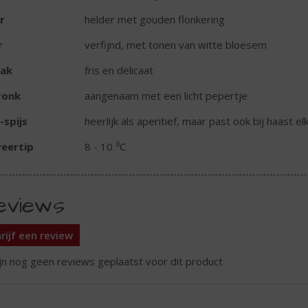
r
helder met gouden flonkering
r
verfijnd, met tonen van witte bloesem
ak
fris en delicaat
ronk
aangenaam met een licht pepertje
-spijs
heerlijk als aperitief, maar past ook bij haast el
eertip
8 - 10 ⁰C
eviews
rijf een review
ijn nog geen reviews geplaatst voor dit product