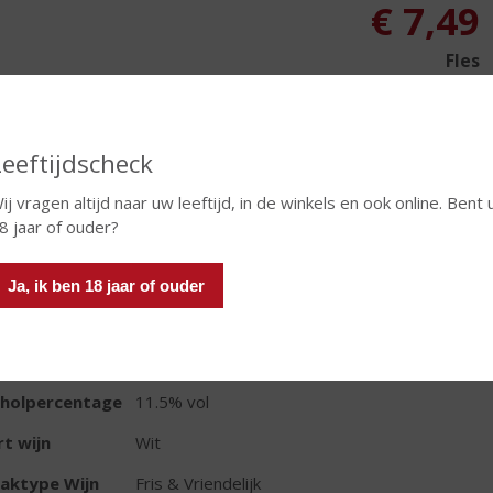
€
7,49
Fles
Leeftijdscheck
ij vragen altijd naar uw leeftijd, in de winkels en ook online. Bent 
8 jaar of ouder?
TIKETINFORMATIE
d van Herkomst
Frankrijk
Ja, ik ben 18 jaar of ouder
ivensoort
Pinot Grigio
oud
75 CL
oholpercentage
11.5% vol
t wijn
Wit
aktype Wijn
Fris & Vriendelijk