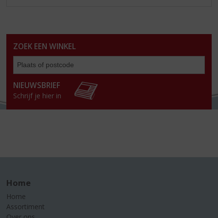
ZOEK EEN WINKEL
Zoe
een
win
NIEUWSBRIEF
Schrijf je hier in
Home
Home
Assortiment
Over ons