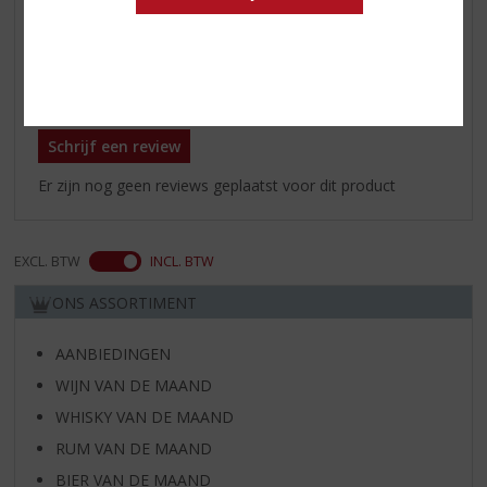
steak, wild en groente risotto
Reviews
Schrijf een review
Er zijn nog geen reviews geplaatst voor dit product
EXCL. BTW
INCL. BTW
ONS ASSORTIMENT
AANBIEDINGEN
WIJN VAN DE MAAND
WHISKY VAN DE MAAND
RUM VAN DE MAAND
BIER VAN DE MAAND