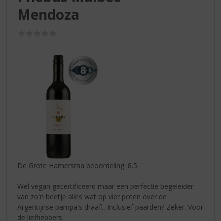
S
Mendoza
p
r
i
(0,0
/
n
5)
g
n
a
a
r
d
e
n
a
v
i
De Grote Hamersma beoordeling: 8.5.
g
a
Wel vegan gecertificeerd maar een perfectie begeleider
t
van zo'n beetje alles wat op vier poten over de
i
Argentijnse pampa's draaft. Inclusief paarden? Zeker. Voor
e
de liefhebbers.