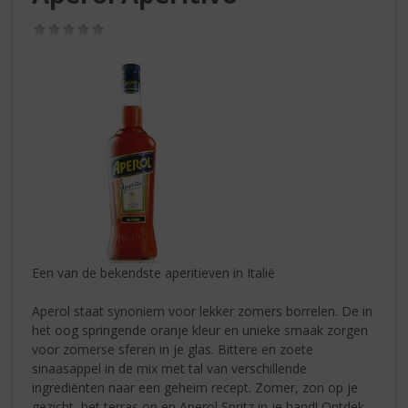
S
p
(0,0
r
/
5)
i
n
g
n
a
a
r
d
e
n
a
v
Een van de bekendste aperitieven in Italië
i
g
Aperol staat synoniem voor lekker zomers borrelen. De in
a
het oog springende oranje kleur en unieke smaak zorgen
t
voor zomerse sferen in je glas. Bittere en zoete
i
sinaasappel in de mix met tal van verschillende
e
ingrediënten naar een geheim recept. Zomer, zon op je
gezicht, het terras op en Aperol Spritz in je hand! Ontdek