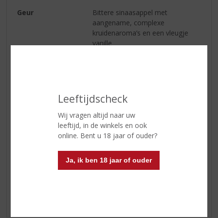
Geur
Bittere sinaasappel met
aangename, complexe
kruidenaroma’s en een vleugje
vanille
Smaak
bitterzoete smaak door de
combinatie van gentiaan,
sinaasappel en rabarber
Leeftijdscheck
Afdronk
een klein zuurtje blijft hangen
Serveertip
Gemixt met Prosecco en
Wij vragen altijd naar uw
bruiswater tot Aperol Spritz
leeftijd, in de winkels en ook
online. Bent u 18 jaar of ouder?
Reviews
Ja, ik ben 18 jaar of ouder
Schrijf een review
Er zijn nog geen reviews geplaatst voor dit product