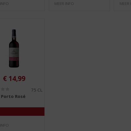
 INFO
MEER INFO
MEER 
€
14,99
(
75 CL
0
 Porto Rosé
,
0
/
5
)
 INFO