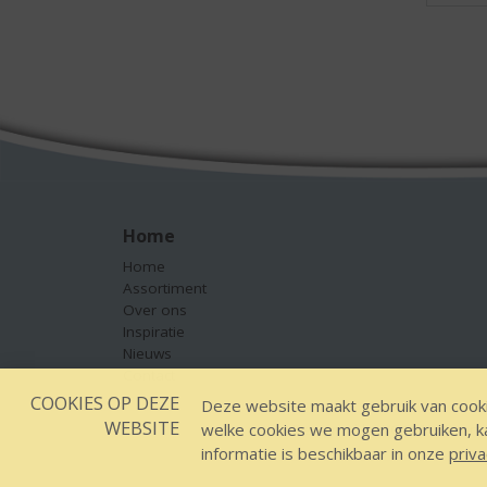
Home
Home
Assortiment
Over ons
Inspiratie
Nieuws
Contact
COOKIES OP DEZE
Deze website maakt gebruik van cooki
WEBSITE
welke cookies we mogen gebruiken, kan
Designed by YOOKY, smart 
informatie is beschikbaar in onze
priva