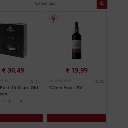
Zoeken
€
30,49
€
19,99
(
(
75 CL
75 CL
0
0
Port 10 Years Old
Cálem Port LBV
,
,
azen
0
0
/
/
nkverpakking
5
5
)
)