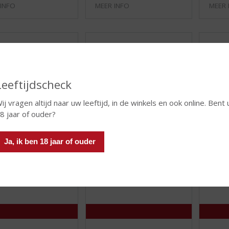
 INFO
MEER INFO
MEER 
Leeftijdscheck
ij vragen altijd naar uw leeftijd, in de winkels en ook online. Bent 
8 jaar of ouder?
€
12,99
€
11,99
Ja, ik ben 18 jaar of ouder
(
(
75 CL
75 CL
0
0
 Port Lágrima
Cálem Porto Fine White
Cálem 
,
,
0
0
Cálem Porto Fine White
Cálem P
/
/
5
5
)
)