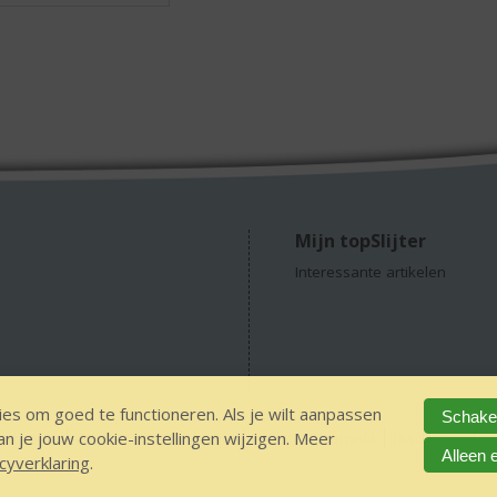
Mijn topSlijter
Interessante artikelen
es om goed te functioneren. Als je wilt aanpassen
Schakel
 je jouw cookie-instellingen wijzigen. Meer
concepts
GEEN 18, GEEN alcohol
Privacy Statement
Disclaimer
V
Alleen 
cyverklaring
.