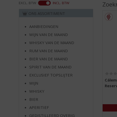
d
ASS
Zoek
EXCL. BTW
INCL. BTW
S
p
ONS ASSORTIMENT
r
i
AANBIEDINGEN
n
WIJN VAN DE MAAND
g
n
WHISKY VAN DE MAAND
a
RUM VAN DE MAAND
a
r
BIER VAN DE MAAND
d
SPIRIT VAN DE MAAND
e
EXCLUSIEF TOPSLIJTER
n
Cálem
a
WIJN
Reser
v
WHISKY
i
g
BIER
a
APERITIEF
t
GEDISTILLEERD OVERIG
i