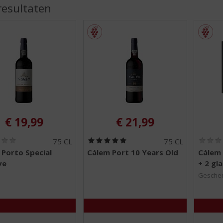
ORTIMENT
resultaten
€
19,99
€
21,99
(
(
75 CL
75 CL
0
5
 Porto Special
Cálem Port 10 Years Old
Cálem 
,
,
ve
+ 2 gl
0
0
/
/
Gesche
5
5
)
)