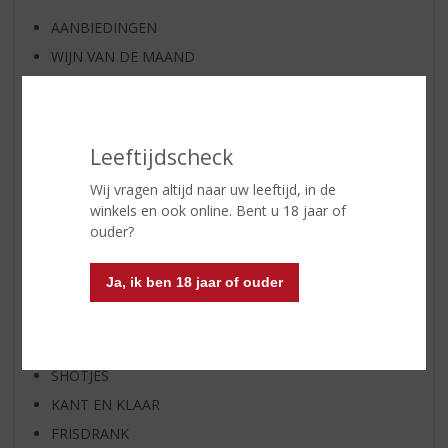
AANBIEDINGEN
WIJN VAN DE MAAND
WHISKY VAN DE MAAND
RUM VAN DE MAAND
BIER VAN DE MAAND
Leeftijdscheck
SPIRIT VAN DE MAAND
Wij vragen altijd naar uw leeftijd, in de
EXCLUSIEF TOPSLIJTER
winkels en ook online. Bent u 18 jaar of
WIJN
ouder?
WHISKY
Ja, ik ben 18 jaar of ouder
BIER
APERITIEF
GEDISTILLEERD OVERIG
SHOTJES
KANT EN KLAAR
FRISDRANK