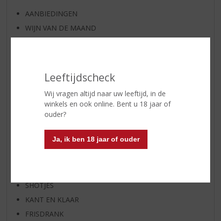
AANBIEDINGEN
WIJN VAN DE MAAND
WHISKY VAN DE MAAND
RUM VAN DE MAAND
BIER VAN DE MAAND
Leeftijdscheck
SPIRIT VAN DE MAAND
Wij vragen altijd naar uw leeftijd, in de
EXCLUSIEF TOPSLIJTER
winkels en ook online. Bent u 18 jaar of
WIJN
ouder?
WHISKY
Ja, ik ben 18 jaar of ouder
BIER
APERITIEF
GEDISTILLEERD OVERIG
SHOTJES
KANT EN KLAAR
FRISDRANK