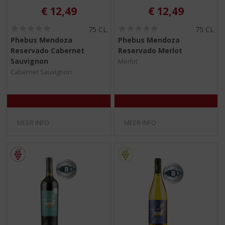
€
12,49
€
12,49
(
(
75 CL
75 CL
0
0
Phebus Mendoza
Phebus Mendoza
,
,
Reservado Cabernet
Reservado Merlot
0
0
/
/
Sauvignon
Merlot
5
5
Cabernet Sauvignon
)
)
MEER INFO
MEER INFO