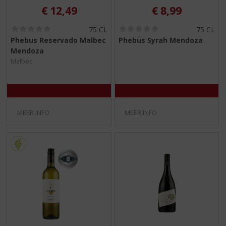
€
12,49
€
8,99
(
(
75 CL
75 CL
0
0
Phebus Reservado Malbec
Phebus Syrah Mendoza
,
,
Mendoza
0
0
/
/
Malbec
5
5
)
)
MEER INFO
MEER INFO