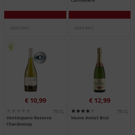
Carménère
0
0
/
/
5
5
)
)
MEER INFO
MEER INFO
€
10,99
€
12,99
(
(
75 CL
75 CL
0
4
Ventisquero Reserva
Veuve Amiot Brut
,
,
Chardonnay
0
0
/
/
5
5