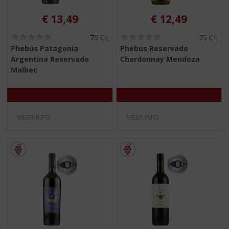
€
13,49
€
12,49
(
(
75 CL
75 CL
0
0
Phebus Patagonia
Phebus Reservado
,
,
Argentina Reservado
Chardonnay Mendoza
0
0
/
/
Malbec
5
5
)
)
MEER INFO
MEER INFO