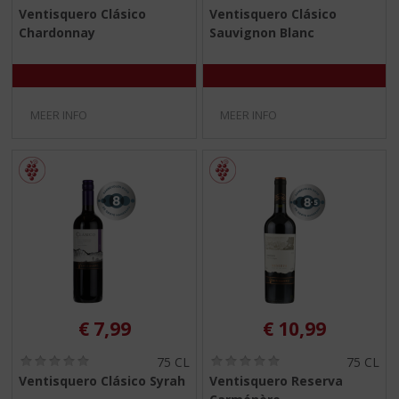
0
0
Ventisquero Clásico
Ventisquero Clásico
,
,
Chardonnay
Sauvignon Blanc
0
0
/
/
5
5
)
)
MEER INFO
MEER INFO
€
7,99
€
10,99
(
(
75 CL
75 CL
0
0
Ventisquero Clásico Syrah
Ventisquero Reserva
,
,