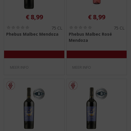
€
8,99
€
8,99
(
(
75 CL
75 CL
0
0
Phebus Malbec Mendoza
Phebus Malbec Rosé
,
,
Mendoza
0
0
/
/
5
5
)
)
MEER INFO
MEER INFO