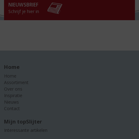
win
NIEUWSBRIEF
Schrijf je hier in
Home
Home
Assortiment
Over ons
Inspiratie
Nieuws
Contact
Mijn topSlijter
Interessante artikelen