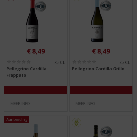
€
8,49
€
8,49
(
(
75 CL
75 CL
0
0
Pellegrino Cardilla
Pellegrino Cardilla Grillo
,
,
Frappato
0
0
/
/
5
5
)
)
MEER INFO
MEER INFO