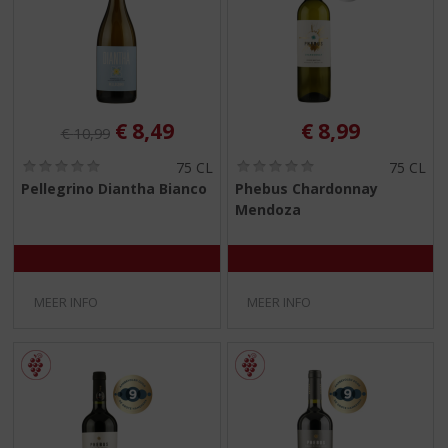
Originele prijs was:
, Huidige prijs is:
€
8,49
€
8,99
€
10,99
(
(
75 CL
75 CL
0
0
Pellegrino Diantha Bianco
Phebus Chardonnay
,
,
Mendoza
0
0
/
/
5
5
)
)
MEER INFO
MEER INFO