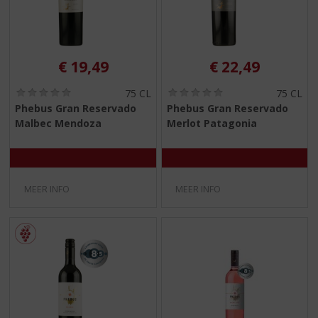
€
19,49
€
22,49
(
(
75 CL
75 CL
0
0
Phebus Gran Reservado
Phebus Gran Reservado
,
,
Malbec Mendoza
Merlot Patagonia
0
0
/
/
5
5
)
)
MEER INFO
MEER INFO