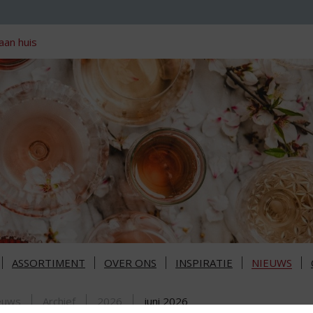
aan huis
ASSORTIMENT
OVER ONS
INSPIRATIE
NIEUWS
euws
Archief
2026
juni 2026