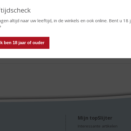
Fine Taste
Good 
tijdscheck
agen altijd naar uw leeftijd, in de winkels en ook online. Bent u 18 
chief
2026
juni
?
-06-2026
Zomerse Salade met Dopff au Moulin Pinot Gris!
 ik ben 18 jaar of ouder
Mijn topSlijter
Interessante artikelen