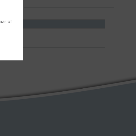
Living
jaar of