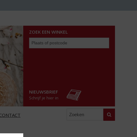
ZOEK EEN WINKEL
Zoek
een
winkel
NIEUWSBRIEF
Schrijf je hier in
Zoeken
CONTACT