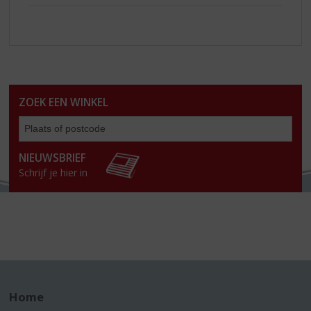
ZOEK EEN WINKEL
Zoe
een
win
NIEUWSBRIEF
Schrijf je hier in
Home