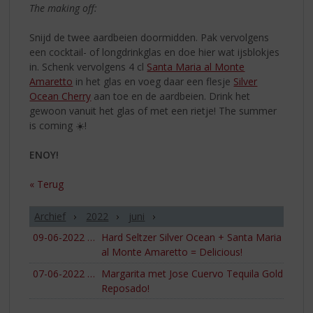
The making off:
Snijd de twee aardbeien doormidden. Pak vervolgens
een cocktail- of longdrinkglas en doe hier wat ijsblokjes
in. Schenk vervolgens 4 cl
Santa Maria al Monte
Amaretto
in het glas en voeg daar een flesje
Silver
Ocean Cherry
aan toe en de aardbeien. Drink het
gewoon vanuit het glas of met een rietje! The summer
is coming ☀️!
ENOY!
« Terug
Archief
2022
juni
09-06-2022
09-06-2022 09:42
Hard Seltzer Silver Ocean + Santa Maria
al Monte Amaretto = Delicious!
07-06-2022
07-06-2022 11:54
Margarita met Jose Cuervo Tequila Gold
Reposado!