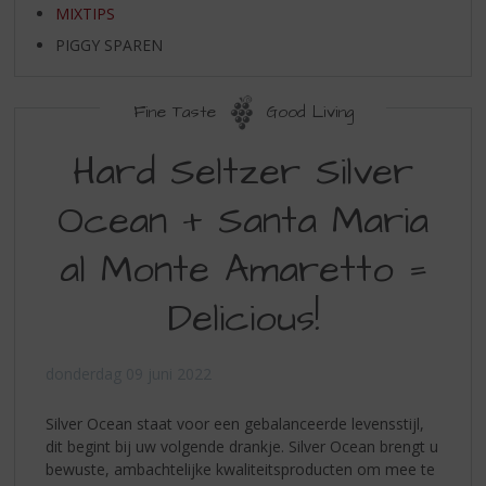
S
MIXTIPS
p
PIGGY SPAREN
r
i
n
Fine Taste
Good Living
g
n
Hard Seltzer Silver
a
a
Ocean + Santa Maria
r
d
e
al Monte Amaretto =
n
a
Delicious!
v
i
g
donderdag 09 juni 2022
a
t
Silver Ocean staat voor een gebalanceerde levensstijl,
i
dit begint bij uw volgende drankje. Silver Ocean brengt u
e
bewuste, ambachtelijke kwaliteitsproducten om mee te