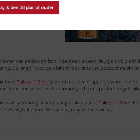
a, ik ben 18 jaar of ouder
 tonen van gedroogd fruit, rijke mout en een vleugje turf, bied
aring. De lange, rokerige afdronk met hints van zeezout maakt 
iet van
Talisker 10 Yrs.
puur of met een druppeltje water om de c
en. Voor een unieke cocktailervaring is hij ook perfect te gebrui
 uw whiskyervaring naar een hoger niveau met
Talisker 10 Yrs.
Een
ere whiskyliefhebber. We zien u graag in onze winkel!