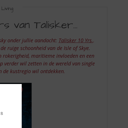
Living
 van Talisker...
ky onder jullie aandacht:
Talisker 10 Yrs.
.
 de ruige schoonheid van de Isle of Skye.
n rokerigheid, maritieme invloeden en een
ap verder wil zetten in de wereld van single
 de kustregio wil ontdekken.
18