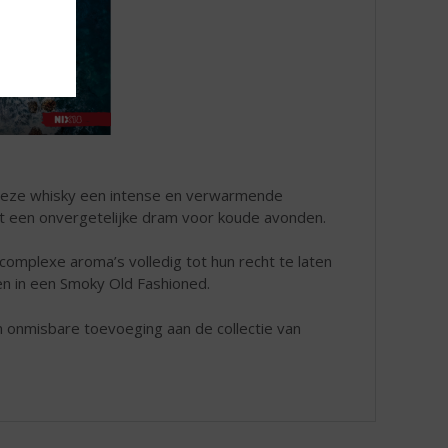
t deze whisky een intense en verwarmende
het een onvergetelijke dram voor koude avonden.
omplexe aroma’s volledig tot hun recht te laten
ken in een Smoky Old Fashioned.
 onmisbare toevoeging aan de collectie van