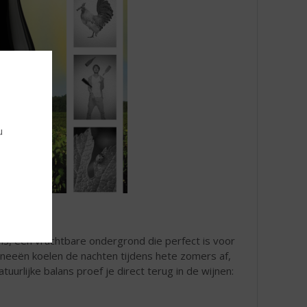
u
ms, een vruchtbare ondergrond die perfect is voor
eneeën koelen de nachten tijdens hete zomers af,
uurlijke balans proef je direct terug in de wijnen: