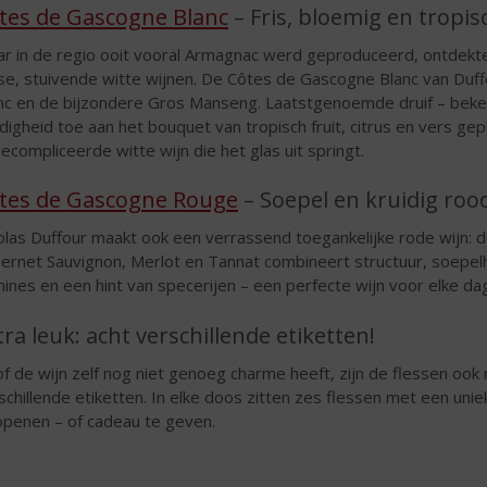
tes de Gascogne Blanc
– Fris, bloemig en tropis
r in de regio ooit vooral Armagnac werd geproduceerd, ontdekte
sse, stuivende witte wijnen. De Côtes de Gascogne Blanc van Duf
nc en de bijzondere Gros Manseng. Laatstgenoemde druif – beken
idigheid toe aan het bouquet van tropisch fruit, citrus en vers gep
ecompliceerde witte wijn die het glas uit springt.
tes de Gascogne Rouge
– Soepel en kruidig roo
olas Duffour maakt ook een verrassend toegankelijke rode wijn:
ernet Sauvignon, Merlot en Tannat combineert structuur, soepelhe
nines en een hint van specerijen – een perfecte wijn voor elke dag
tra leuk: acht verschillende etiketten!
of de wijn zelf nog niet genoeg charme heeft, zijn de flessen ook
schillende etiketten. In elke doos zitten zes flessen met een unie
openen – of cadeau te geven.