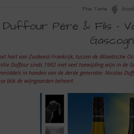
Fine Taste
Good 
UFFOUR
Duffour Père & Fils – V
ÈRE
Gascogn
LS
het hart van Zuidwest-Frankrijk, tussen de Atlantische 
ilie Duffour sinds 1982 met veel toewijding wijn in de 
AKMANSCHAP
inmiddels in handen van de derde generatie: Nicolas Duff
IT
sse blik de wijngaarden beheert.
E
ASCOGNE