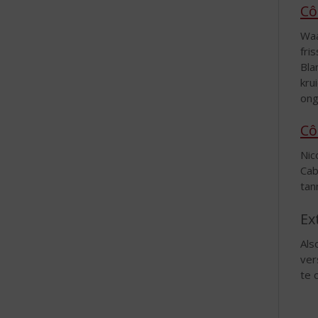
Cô
Waa
fri
Bla
kru
ong
Cô
Nic
Cab
tan
Ex
Als
ver
te 