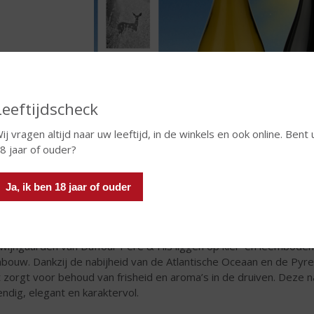
Leeftijdscheck
ij vragen altijd naar uw leeftijd, in de winkels en ook online. Bent 
8 jaar of ouder?
Ja, ik ben 18 jaar of ouder
n uniek terroir tussen oceaan en bergen
wijngaarden van Duffour Père & Fils liggen op klei- en leembode
nbouw. Dankzij de nabijheid van de Atlantische Oceaan en de Pyr
 zorgt voor behoud van frisheid en aroma’s in de druiven. Deze nat
endig, elegant en karaktervol.