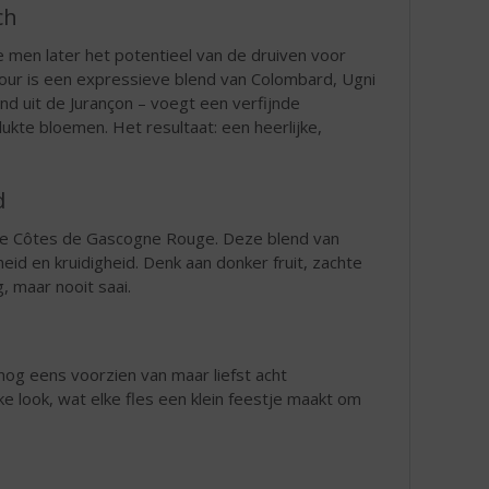
ch
 men later het potentieel van de druiven voor
four is een expressieve blend van Colombard, Ugni
d uit de Jurançon – voegt een verfijnde
lukte bloemen. Het resultaat: een heerlijke,
d
 de Côtes de Gascogne Rouge. Deze blend van
id en kruidigheid. Denk aan donker fruit, zachte
, maar nooit saai.
 nog eens voorzien van maar liefst acht
ke look, wat elke fles een klein feestje maakt om