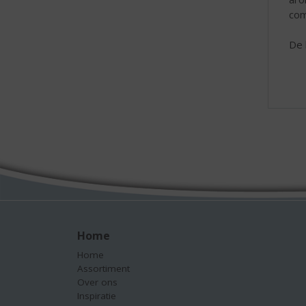
com
De 
Home
Home
Assortiment
Over ons
Inspiratie