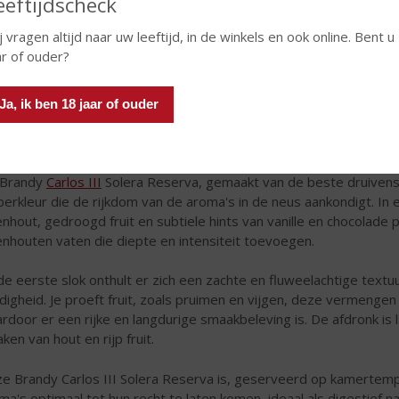
eeftijdscheck
j vragen altijd naar uw leeftijd, in de winkels en ook online. Bent u
ar of ouder?
e brandy is het resultaat van een nauwgezet rijpingsproces; de r
der op smaak gebracht zijn met de eigen premium sherry’s. Na 1 ja
Ja, ik ben 18 jaar of ouder
teem, heeft de eau-de-vie de range smaken en aroma's te pakken 
uctuur en wat van Carlos III een eindproduct van uitzonderlijke c
 Brandy
Carlos III
Solera Reserva, gemaakt van de beste druivenso
erkleur die de rijkdom van de aroma's in de neus aankondigt. In 
enhout, gedroogd fruit en subtiele hints van vanille en chocolade 
enhouten vaten die diepte en intensiteit toevoegen.
 de eerste slok onthult er zich een zachte en fluweelachtige text
idigheid. Je proeft fruit, zoals pruimen en vijgen, deze vermengen
rdoor er een rijke en langdurige smaakbeleving is. De afdronk i
ken van hout en rijp fruit.
e Brandy Carlos III Solera Reserva is, geserveerd op kamertem
ma's optimaal tot hun recht te laten komen, ideaal als digestief na