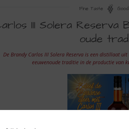
Fine Taste
Good 
ARLOS
arlos III Solera Reserva 
oude tradi
OLERA
ESERVA
De Brandy Carlos III Solera Reserva is een distillaat u
RANDY
eeuwenoude traditie in de productie van kw
E
EREZ
OL
UDE
RADITIE