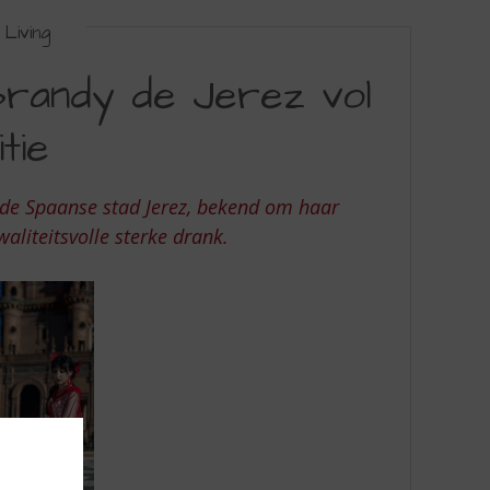
Living
Brandy de Jerez vol
tie
it de Spaanse stad Jerez, bekend om haar
aliteitsvolle sterke drank.