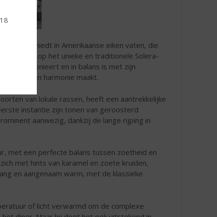
 18
ijping geschiedt in Amerikaanse eiken vaten, die
ar rijping op het unieke en traditionele Solera-
die harmonieert en in balans is met zijn
omplexiteit en harmonie maakt.
orten van lokale rassen, heeft een aantrekkelijke
eerste instantie zijn tonen van geroosterd
prominent aanwezig, dankzij de lange rijping in
uur, met een perfecte balans tussen zoetheid en
 zich met hints van karamel en zoete kruiden,
s lang en aangenaam warm, met de klassieke
peratuur of licht verwarmd om de complexe
 het diner. Maar hij doet het ook uitstekend in