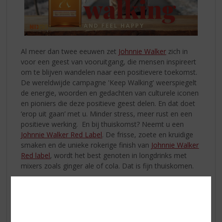
Al meer dan twee eeuwen zet
Johnnie Walker
zich in
voor een geest van vooruitgang, die mensen inspireert
om te blijven wandelen naar een positievere toekomst.
De wereldwijde campagne 'Keep Walking' weerspiegelt
de energie, woorden en gedachten van culturele iconen
en pioniers die deze positieve geest delen. En dat doet
‘erop uit gaan’ met u. Minder stress, meer rust en een
positieve werking. En bij thuiskomst? Neemt u een
Johnnie Walker Red Label
. De frisse, zoete en kruidige
smaken en de unieke rokerige finish van
Johnnie Walker
Red label
, wordt het best genoten in longdrinks met
mixers zoals ginger ale of cola. Dat is fijn thuiskomen.
Buitenleven sfeer
In november en december hangen wij allemaal
verlichting op en in januari is ineens alles weg. Waarom?
Juist die (extra) buitenlampjes zorgen voor extra sfeer