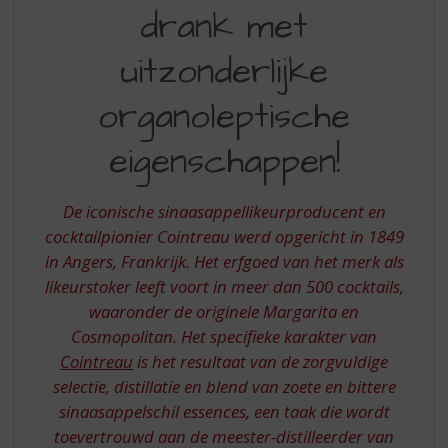
S
drank met
DRANK
p
r
MET
uitzonderlijke
i
UITZONDERLIJKE
n
organoleptische
g
ORGANOLEPTISCHE
n
EIGENSCHAPPEN
eigenschappen!
a
a
r
De iconische sinaasappellikeurproducent en
d
e
cocktailpionier Cointreau werd opgericht in 1849
n
in Angers, Frankrijk. Het erfgoed van het merk als
a
likeurstoker leeft voort in meer dan 500 cocktails,
v
waaronder de originele Margarita en
i
Cosmopolitan. Het specifieke karakter van
g
a
Cointreau
is het resultaat van de zorgvuldige
t
selectie, distillatie en blend van zoete en bittere
i
sinaasappelschil essences, een taak die wordt
e
toevertrouwd aan de meester-distilleerder van