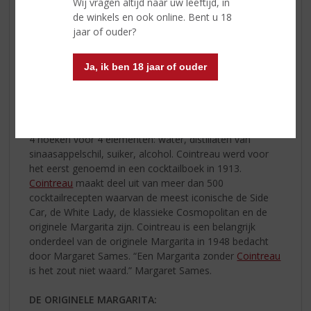
Wij vragen altijd naar uw leeftijd, in
sinaasappelschillen, gekozen uit het beste terroir, voor
de winkels en ook online. Bent u 18
een uniek evenwicht van pittige, frisse en fruitige noten.
jaar of ouder?
Water, suiker en alcohol, gekozen voor hun zuiverheid,
zodat de sinaasappelaroma’s volledig tot uitdrukking
kunnen komen. Sinds 2016 selecteert de meester-
Ja, ik ben 18 jaar of ouder
distilleerder Carole Quinton, de beste zoete en bittere
sinaasappelschillen voor de distillatie.
Wat maakt Cointreau uniek?
4 hoeken voor 4 elementen: water, distillaten van
sinaasappelschil, suiker, alcohol. Cointreau werd voor
het eerst genoemd in een cocktailboek in 1913.
Cointreau
maakt deel uit van meer dan 500
cocktailrecepten waarvan de meest iconische de Side
Car, de White Lady, de klassieke Cosmopolitan en de
originele Margarita zijn. Cointreau is een belangrijk
onderdeel van de originele Margarita in 1948 bedacht
door Margaret Sames. “Een Margarita zonder
Cointreau
is het zout niet waard.” Margaret Sames.
DE ORIGINELE MARGARITA: