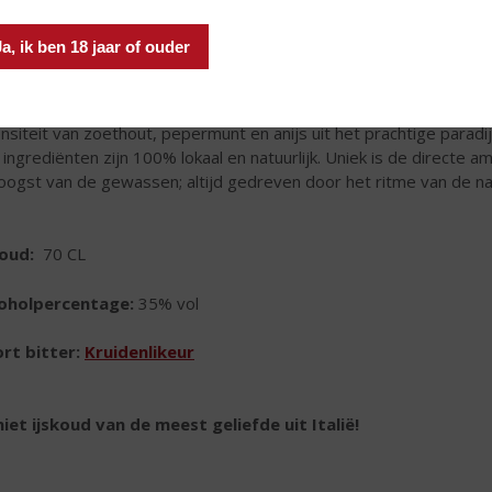
Ja, ik ben 18 jaar of ouder
e Italiaanse smaaksensatie van bitterzoete sinaasappels, de del
ensiteit van zoethout, pepermunt en anijs uit het prachtige paradijs
e ingrediënten zijn 100% lokaal en natuurlijk. Uniek is de directe a
oogst van de gewassen; altijd gedreven door het ritme van de na
houd:
70 CL
coholpercentage:
35% vol
rt bitter:
Kruidenlikeur
iet ijskoud van
de meest geliefde uit Italië!