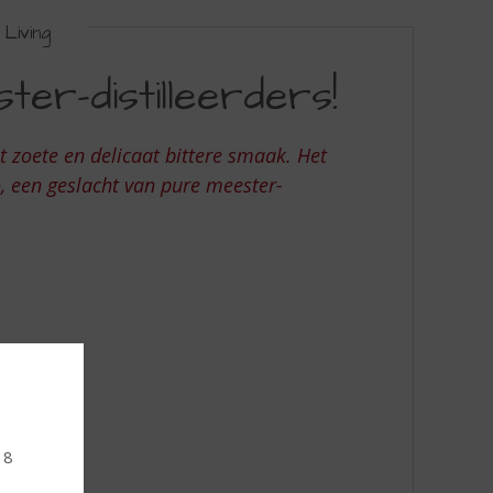
Living
er-distilleerders!
t zoete en delicaat bittere smaak. Het
 een geslacht van pure meester-
18