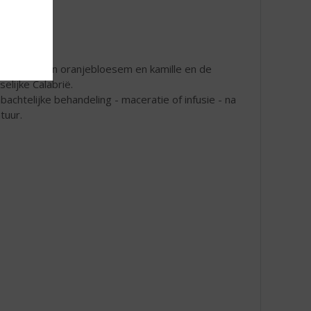
icatesse van oranjebloesem en kamille en de
elijke Calabrië.
mbachtelijke behandeling - maceratie of infusie - na
tuur.