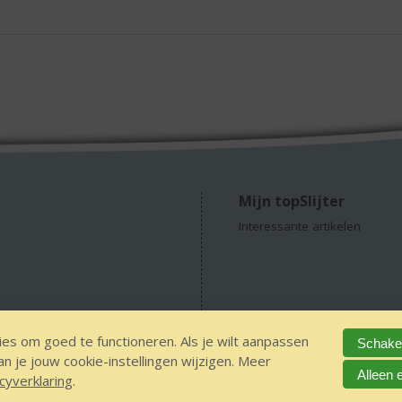
Mijn topSlijter
Interessante artikelen
es om goed te functioneren. Als je wilt aanpassen
Schakel
 je jouw cookie-instellingen wijzigen. Meer
concepts
GEEN 18, GEEN alcohol
Privacy Statement
Disclaimer
V
Alleen 
cyverklaring
.