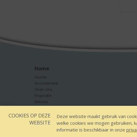
Home
Home
Assortiment
Over ons
Inspiratie
Nieuws
Contact
COOKIES OP DEZE
Deze website maakt gebruik van cooki
WEBSITE
welke cookies we mogen gebruiken, kan
Designed by YOOKY, smart 
informatie is beschikbaar in onze
priva