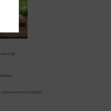
tuurlijk!
iddelen
et paasweekend compleet.