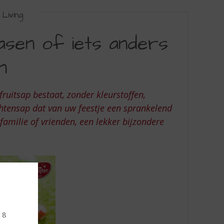
Living
Pasen of iets anders
n
ruitsap bestaat, zonder kleurstoffen,
chtensap dat van uw feestje een sprankelend
familie of vrienden, een lekker bijzondere
18