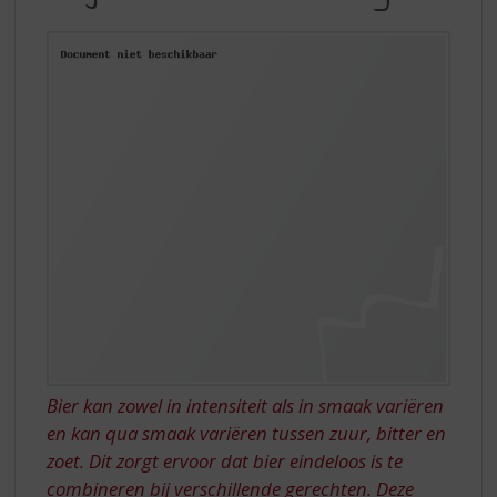
S
HEERLIJK
p
TIJDENS
r
i
DEZE
n
LENTEDAGEN
g
n
a
a
r
d
e
n
a
v
i
g
a
Bier kan zowel in intensiteit als in smaak variëren
t
en kan qua smaak variëren tussen zuur, bitter en
i
zoet. Dit zorgt ervoor dat bier eindeloos is te
e
combineren bij verschillende gerechten. Deze