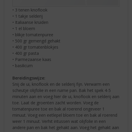
• 3 tenen knoflook
• 1 takje selderij
• Italiaanse kruiden
• 1 el bloem
• blikje tomatenpuree
• 500 gr gemengd gehakt
• 400 gr tomatenblokjes
• 400 gr pasta
• Parmezaanse kaas
• basilicum
Bereidingswijze:
Snij de ui, knoflook en de selderij fijn. Verwarm een
scheutje olijfolie in een ruime pan. Bak het spek 4-5
minuten aan en voeg hier de ui, knoflook en selderij aan
toe. Laat de groenten zacht worden. Voeg de
tomatenpuree toe en bak al roerend ongeveer 1
minuut. Voeg een eetlepel bloem toe en bak al roerend
weer 1 minuut. Verhit intussen wat olijfolie in een
andere pan en bak het gehakt aan. Voeg het gehakt aan