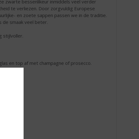
e zwarte bessenlikeur inmiddels veel verder
heid te verliezen. Door zorgvuldig Europese
rlijke- en zoete sappen passen we in de traditie.
is de smaak veel beter.
stijlvoller.
las en top af met champagne of prosecco.