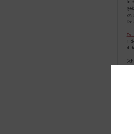
In 
gek
zwa
Dez
De 
1 d
4 d
Sch
Sir