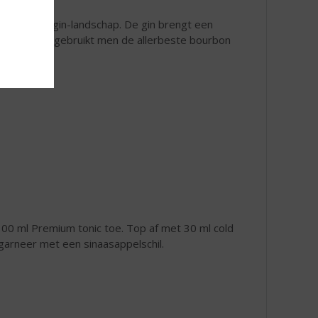
chtbevolkte gin-landschap. De gin brengt een
e. Hiervoor gebruikt men de allerbeste bourbon
 100 ml Premium tonic toe. Top af met 30 ml cold
arneer met een sinaasappelschil.