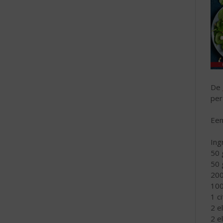
De
per
Een
Ing
50 
50 
200
100
1 c
2 e
2 el