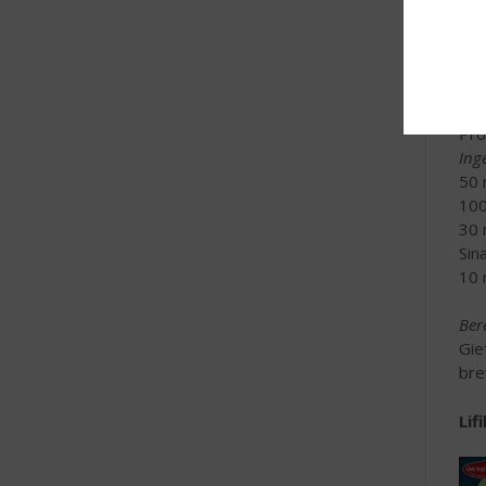
Sir
eer
van
Pro
Ing
50
100
30 
Sin
10 
Ber
Gie
bre
Lif