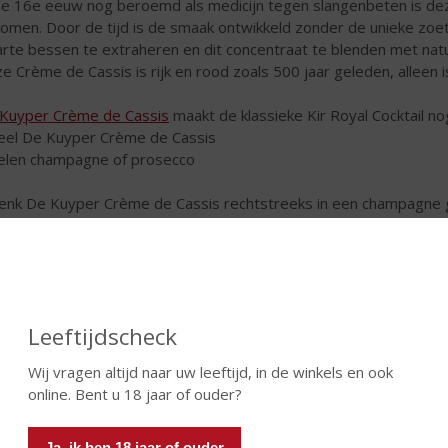
de 16e eeuw nog beroemd als medicijn tegen slangenbeten is dez
omen. Door de tijd is de smaak ontwikkeld zonder de unieke zoet
rte bessen te extraheren en dit concentraat te blenden met natuu
e Crème de Cassis is rijk en rood zoals 500 jaar geleden, alleen 
Kuyper Crème de Cassis
maakt de klassieke Kir Royal Cocktail nog 
eel De Kuyper Crème de Cassis
elen champagne of prosecco
enk De Kuyper Crème de Cassis rechtstreeks in een champagne g
 Edmond Gin ongewone gin in een ongewone cocktail!
Leeftijdscheck
Wij vragen altijd naar uw leeftijd, in de winkels en ook
online. Bent u 18 jaar of ouder?
Ja, ik ben 18 jaar of ouder