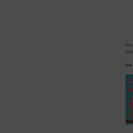
e
We 
heb
De 