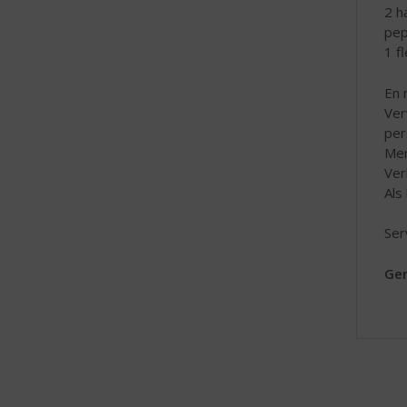
2 h
pep
1 f
En 
Ver
per
Men
Ver
Als
Ser
Gen