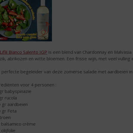
Lifili Bianco Salento IGP
is een blend van Chardonnay en Malvasia B
zik, abrikozen en witte bloemen. Een frisse wijn, met veel vulling
 perfecte begeleider van deze zomerse salade met aardbeien in 
rediënten voor 4 personen :
gr babyspinazie
gr rucola
 gr aardbeien
 gr Feta
itroen
l balsamico crème
 olijfolie