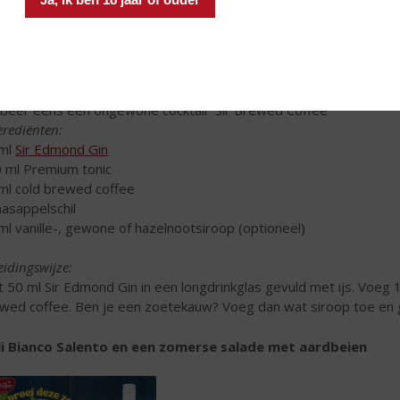
 Edmond Gin
is een ongewoon distillaat, een echte rebel in het di
betoon aan een van de favoriete smaken van de mensheid: vanill
ille, afkomstig van de vroegere Franse kolonie: Réunion.
beer eens een ongewone cocktail “Sir Brewed Coffee”
erediënten:
 ml
Sir Edmond Gin
 ml Premium tonic
ml cold brewed coffee
aasappelschil
ml vanille-, gewone of hazelnootsiroop (optioneel)
eidingswijze:
t 50 ml Sir Edmond Gin in een longdrinkglas gevuld met ijs. Voeg
wed coffee. Ben je een zoetekauw? Voeg dan wat siroop toe en g
ili Bianco Salento en een zomerse salade met aardbeien