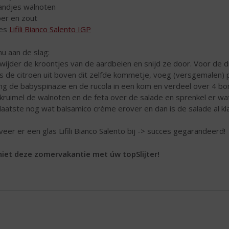
andjes walnoten
er en zout
les
Lifili Bianco Salento IGP
nu aan de slag:
wijder de kroontjes van de aardbeien en snijd ze door. Voor de dr
s de citroen uit boven dit zelfde kommetje, voeg (versgemalen)
g de babyspinazie en de rucola in een kom en verdeel over 4 bor
kruimel de walnoten en de feta over de salade en sprenkel er wa
 laatste nog wat balsamico crème erover en dan is de salade al kla
veer er een glas Lifili Bianco Salento bij -> succes gegarandeerd!
iet deze zomervakantie met úw topSlijter!