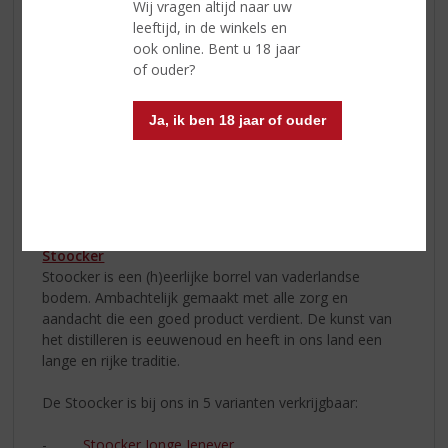
De Caribbean Rum Dark van Captain Fox wordt
Wij vragen altijd naar uw
traditioneel van suikerriet gestookt. De Captain Fox
leeftijd, in de winkels en
Dark is een zachte, aromatische rum die zich vooral
ook online. Bent u 18 jaar
leent voor gebruik in warme winterdranken en de
of ouder?
keuken.
Ja, ik ben 18 jaar of ouder
Captain Fox White Rum
De Caribbean Rum White van Captain Fox wordt
traditioneel van suikerriet gestookt. De Captain Fox
White is een lichte, zuivere rum die geschikt is voor
mixdranken en cocktails.
Stoocker
Stoocker is een (h)eerlijke borrel van vaderlandse
bodem. Ambachtelijk gemaakt met alle zorg en
aandacht die een goed product verdient. De kunst van
het distilleren is eeuwenoud en heeft in ons land een
lange en rijke traditie.
De Stoocker is bij ons in 5 varianten verkrijgbaar:
-
Stoocker Jonge Jenever