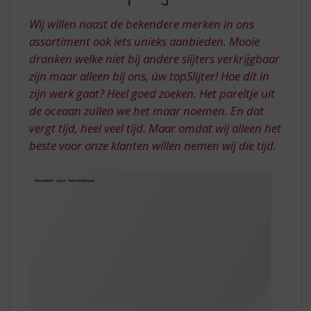
S
TOPSLIJTER!
p
Wij willen naast de bekendere merken in ons
r
assortiment ook iets unieks aanbieden. Mooie
i
dranken welke niet bij andere slijters verkrijgbaar
n
g
zijn maar alleen bij ons, úw topSlijter! Hoe dit in
n
zijn werk gaat? Heel goed zoeken. Het pareltje uit
a
de oceaan zullen we het maar noemen. En dat
a
vergt tijd, heel veel tijd. Maar omdat wij alleen het
r
beste voor onze klanten willen nemen wij die tijd.
d
e
n
a
v
i
g
a
t
i
e