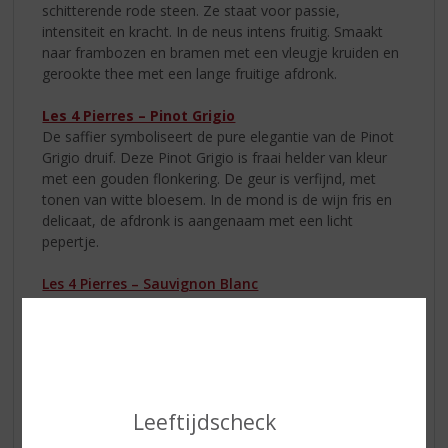
schitterende rode steen. Ze staat voor passie,
intensiteit en kracht. In de neus intens fruitig. Smaakt
naar frambozen en bramen met een vleugje kruiden en
gerookte thee met een lange fruitige afdronk.
Les 4 Pierres – Pinot Grigio
De saffier symboliseert de pure elegantie van de Pinot
Grigio druif. Deze Pinot Grigio is fraai helder van kleur
met een gouden flonkering. De geur is verfijnd, met
tonen van witte bloesem. In de mond is de wijn fris en
delicaat, de afdronk is aangenaam met een licht
pepertje.
Les 4 Pierres – Sauvignon Blanc
De Sauvignon Blanc druif wordt gesymboliseerd door
de smaragd, een schitterende groene steen. Ze staat
voor evenwichtigheid en harmonie. In de neus exotisch
fruit en witte bloemen. Smaakt naar citrusvrucht met
een vleug perzik in de afdronk.
Leeftijdscheck
Captain Fox Dark Rum