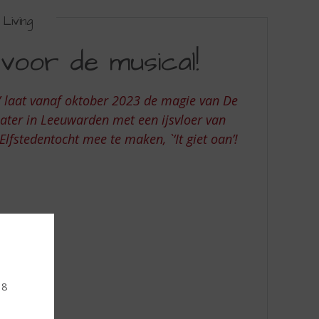
Living
voor de musical!
’ laat vanaf oktober 2023 de magie van De
ater in Leeuwarden met een ijsvloer van
fstedentocht mee te maken, `‘It giet oan’!
18