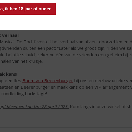
Ja, ik ben 18 jaar of ouder
 verhaal
Musical ‘De Tocht’ vertelt het verhaal van afzien, doorzetten en d
gdvrienden sluiten een pact: “Later als we groot zijn, rijden we 
kt belofte schuld, zeker nu één van de vrienden een geheim bij z
 halen van het kruisje.
ak kans!
p een fles
Boomsma Beerenburger
bij ons en deel uw unieke ve
aatsen en Beerenburger en maak kans op een VIP arrangement voo
 rondleiding backstage!
 op! Meedoen kan t/m 28 april 2023.
Kom langs in onze winkel of sh