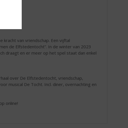
e kracht van vriendschap. Een vijftal
samen de Elfstedentocht”. In de winter van 2023
ich draagt en er meer op het spel staat dan enkel
rhaal over De Elfstedentocht, vriendschap,
r musical De Tocht. Incl. diner, overnachting en
op online!