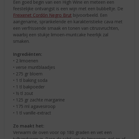
Een goed begin van een High Wine en meteen een
feestelijke ontvangst is een wijn met een bubbeltje. De
Freixenet Cordón Negro Brut
bijvoorbeeld. Een
aangename, sprankelende en karakteristieke cava met
een verfrissende smaak en tonen van citrusvruchten,
waarbij een stukje limoen-muntcake heerlijk zal
smaken.
Ingrediënten:
• 2 limoenen
• verse muntblaadjes
• 275 gr bloem
• 1 tl baking soda
• 1 tl bakpoeder
• ½ tl zout
• 125 gr zachte margarine
• 175 ml agavesiroop
• 1 tl vanille-extract
Zo maakt het:
Verwarm de oven voor op 180 graden en vet een
tulbandvorm in. Rasp de schil van de limoenen, pel ze af