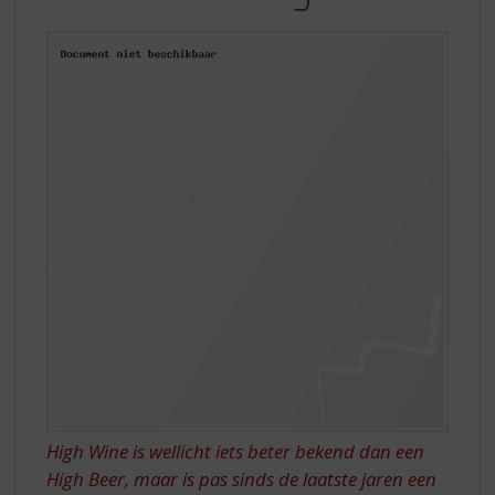
S
IN
p
NEDERLAND:
r
i
HIGH
n
WINE
g
n
a
a
r
d
e
n
a
v
i
g
a
t
i
High Wine is wellicht iets beter bekend dan een
e
High Beer, maar is pas sinds de laatste jaren een