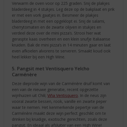
Verwarm de oven voor op 225 graden. Snij de plakjes
bladerdeeg in 4 stukjes. Leg deze op de bakplaat en prik
er met een vork gaatjes in. Besmeer de plakjes
bladerdeeg in met een opgeklopt ei. Snij de salami,
cherrytomaten en de zwarte olijven in stukjes en
verdeel deze over de mini pizza’s. Strooi hier wat
geraspte kaas overheen en een klein snufje Italiaanse
kruiden. Bak de mini pizza’s in 14 minuten gaar en laat
even afkoelen alvorens te serveren. Smaakt koud ook
heel lekker bij een High Wine.
5. Pangsit met Ventisquero Yelcho
Carménère
Deze dieprode wijn van de Carménère druif komt van
een van de nieuwe generatie, recent opgezette
wijnhuizen uit Chili;
Viña Ventisquero
. In de neus zijn
vooral zwarte bessen, rook, vanille en zwarte peper
waar te nemen. Het kenmerkende pepertje van de
Carménère maakt deze wijn perfect geschikt om te
drinken bij kruidige, exotische gerechten, zoals deze
pangsit. En ideaal als afsluiter van een High Wine!