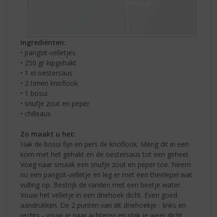
Ingrediënten:
• pangsit-velletjes
• 250 gr kipgehakt
• 1 el oestersaus
• 2 tenen knoflook
• 1 bosui
• snufje zout en peper
• chilisaus
Zo maakt u het:
Hak de bosui fijn en pers de knoflook. Meng dit in een
kom met het gehakt en de oestersaus tot een geheel.
Voeg naar smaak een snufje zout en peper toe. Neem
nu een pangsit-velletje en leg er met een theelepel wat
vulling op. Bestrijk de randen met een beetje water.
Vouw het velletje in een driehoek dicht. Even goed
aandrukken. De 2 punten van dit driehoekje - links en
rechts - vouw je naar achteren en plak je weer dicht