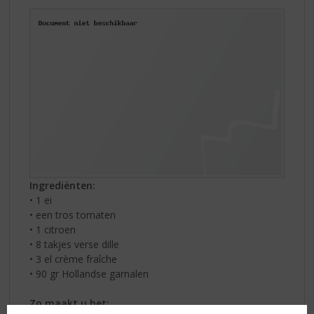
Ingrediënten:
• 1 ei
• een tros tomaten
• 1 citroen
• 8 takjes verse dille
• 3 el crème fraîche
• 90 gr Hollandse garnalen
Zo maakt u het: