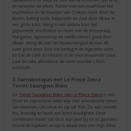
en verwijder de pitten. Pureer met een staafmixer het
vruchtvlees en de blaadjes van 2 takjes munt. Roer de
bloem, baking soda, bakpoeder en zout door elkaar in
een grote kom. Meng in een andere kom het
gepureerde vruchtvlees en munt met de limoenrasp,
margarine, agavesiroop en vanille-extract goed door
elkaar. Meng dit met het bloemmengsel en roer dit
even goed door. Doe het beslag in de ingevette vorm
en bak de cake 30 minuten in de voorverwarmde oven.
Laat de cake afkoelen in de vorm voordat u hem
aansnijdt.
2. Garnalentapas met Le Prince Zebra
Terret-Sauvignon Blanc
De
Terret-Sauvignon Blanc van Le Prince Zebra
is een
frisse en expressieve witte wijn met aromatische tonen
van bloemen, citrusfruit en rijp wit fruit. De wijn smaakt
fris, levendig en heeft een lichte kruidigheid. Deze
combinatie maakt dat deze wijn past bij vis en garnalen.
Vooral dit hapklare recept is ideaal voor een High Wine.